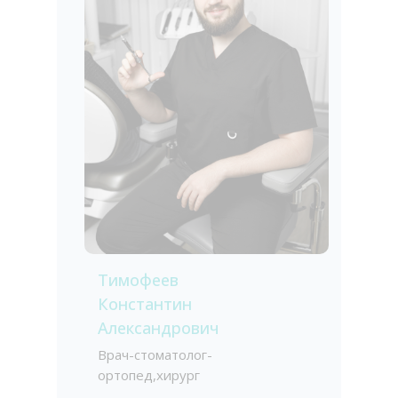
Тимофеев
Константин
Александрович
Врач-стоматолог-
ортопед,хирург