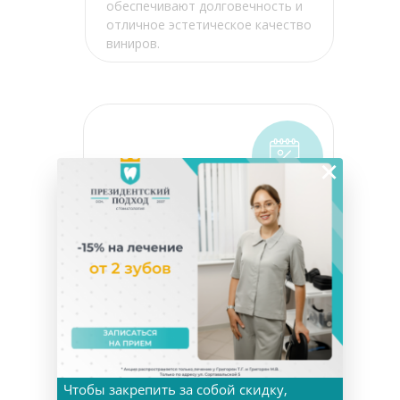
обеспечивают долговечность и
отличное эстетическое качество
виниров.
×
Рассрочка на 6 и 12
месяцев без
процентов и
переплат
Клиника предлагает различные
варианты оплаты, включая
рассрочку на 6 и 12 месяцев без
процентов и переплат.
Чтобы закрепить за собой скидку,