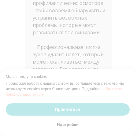
профилактических осмотров,
чтобы вовремя обнаружить и
устранить возможные
проблемы, которые могут
развиваться под винирами;
+ Профессиональная чистка
зубов удалит налет, который
может скапливаться между
винирами. Если процедуру
выполняет другой
Мы используем cookies
стоматолог, не забудьте
Продолжая работу с нашим сайтом, вы соглашаетесь с тем, что мы
используем cookies через Яндекс.метрика. Подробнее в
Политике
предупредить его о наличии
Конфиденциальности
.
виниров, чтобы он
использовал более
Принять все
деликатные инструменты
Настройки