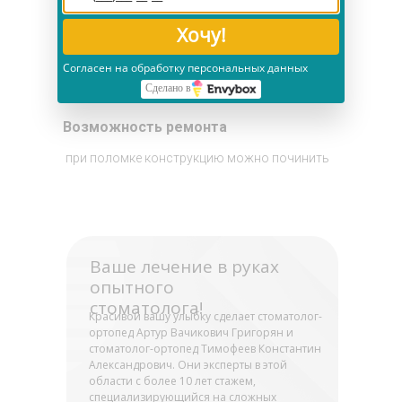
Временное решение
Хочу!
подходит для подготовки к постоянному
Согласен на обработку персональных данных
протезированию
Сделано в
Возможность ремонта
при поломке конструкцию можно починить
Ваше лечение в руках
опытного
стоматолога!
Красивой вашу улыбку сделает стоматолог-
ортопед Артур Вачикович Григорян и
стоматолог-ортопед Тимофеев Константин
Александрович. Они эксперты в этой
области с более 10 лет стажем,
специализирующийся на сложных