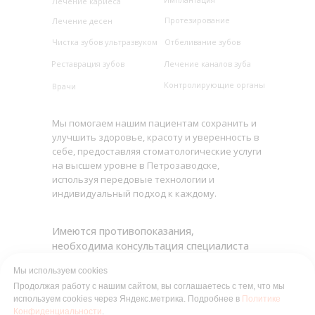
Лечение кариеса
Протезирование
Лечение десен
Чистка зубов ультразвуком
Отбеливание зубов
Реставрация зубов
Лечение каналов зуба
Контролирующие органы
Врачи
Мы помогаем нашим пациентам сохранить и
улучшить здоровье, красоту и уверенность в
себе, предоставляя стоматологические услуги
на высшем уровне в Петрозаводске,
используя передовые технологии и
индивидуальный подход к каждому.
Имеются противопоказания,
необходима консультация специалиста
Мы используем cookies
Продолжая работу с нашим сайтом, вы соглашаетесь с тем, что мы
используем cookies через Яндекс.метрика. Подробнее в
Политике
Политика конфиденциальности
Конфиденциальности
.